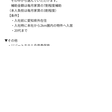
その中から選んでいただけます。
補助金額は毎月家賃の7割程度補助
（本人負担は毎月家賃の3割程度）
【条件】
・入社前に愛知県外在住
・入社時に本社から2km圏内の物件へ入居
・20代まで
▼その他
・リゾートホテル会員券保有。
スイートルームを13,000円で利用可能等
募集人数
1～5名
選考方法特徴
​／その他
面接を重視しております。
［選考でエントリーシートなし］
［グループ面接なし］
［選考でグループワーク・
グループディスカッションなし］