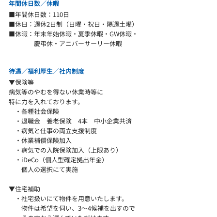
年間休日数​／
休暇
■年間休日数：110日
■休日：週休2日制（日曜・祝日・隔週土曜）
■休暇：年末年始休暇・夏季休暇・GW休暇・
慶弔休・アニバーサーリー休暇
待遇／福利厚生／社内制度
▼保険等
病気等のやむを得ない休業時等に
特に力を入れております。
・各種社会保険
・退職金 養老保険 4本 中小企業共済
・病気と仕事の両立支援制度
・休業補償保険加入
・病気での入院保険加入（上限あり）
・iDeCo（個人型確定拠出年金）
個人の選択にて実施
▼住宅補助
・社宅扱いにて物件を用意いたします。
物件は希望を伺い、3～4候補を出すので